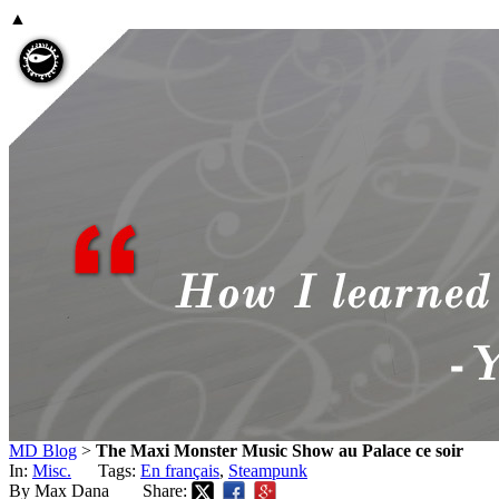
▲
MD Blog
>
The Maxi Monster Music Show au Palace ce soir
In:
Misc.
Tags:
En français
,
Steampunk
By Max Dana
Share: