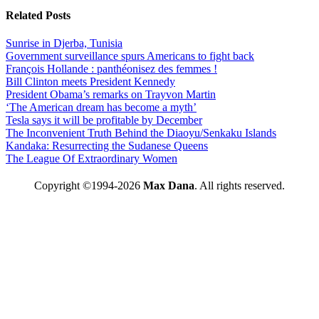
Related Posts
Sunrise in Djerba, Tunisia
Government surveillance spurs Americans to fight back
François Hollande : panthéonisez des femmes !
Bill Clinton meets President Kennedy
President Obama’s remarks on Trayvon Martin
‘The American dream has become a myth’
Tesla says it will be profitable by December
The Inconvenient Truth Behind the Diaoyu/Senkaku Islands
Kandaka: Resurrecting the Sudanese Queens
The League Of Extraordinary Women
Copyright ©1994-2026
Max Dana
. All rights reserved.