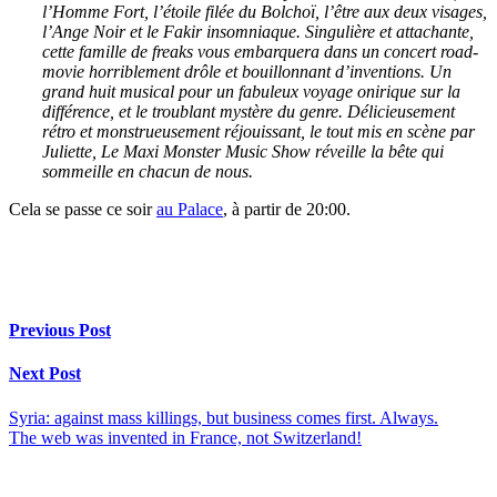
l’Homme Fort, l’étoile filée du Bolchoï, l’être aux deux visages,
l’Ange Noir et le Fakir insomniaque. Singulière et attachante,
cette famille de freaks vous embarquera dans un concert road-
movie horriblement drôle et bouillonnant d’inventions. Un
grand huit musical pour un fabuleux voyage onirique sur la
différence, et le troublant mystère du genre. Délicieusement
rétro et monstrueusement réjouissant, le tout mis en scène par
Juliette, Le Maxi Monster Music Show réveille la bête qui
sommeille en chacun de nous.
Cela se passe ce soir
au Palace
, à partir de 20:00.
Previous Post
Next Post
Syria: against mass killings, but business comes first. Always.
The web was invented in France, not Switzerland!